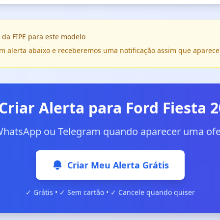
 da FIPE para este modelo
e um alerta abaixo e receberemos uma notificação assim que aparece
Criar Alerta para Ford Fiesta 
WhatsApp ou Telegram quando aparecer uma ofer
Criar Meu Alerta Grátis
✓ Grátis • ✓ Sem cartão • ✓ Cancele quando quiser