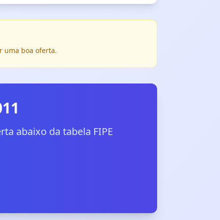
r uma boa oferta.
011
ta abaixo da tabela FIPE