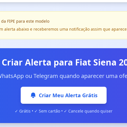
 da FIPE para este modelo
e um alerta abaixo e receberemos uma notificação assim que aparece
 Criar Alerta para Fiat Siena 2
WhatsApp ou Telegram quando aparecer uma ofer
Criar Meu Alerta Grátis
✓ Grátis • ✓ Sem cartão • ✓ Cancele quando quiser