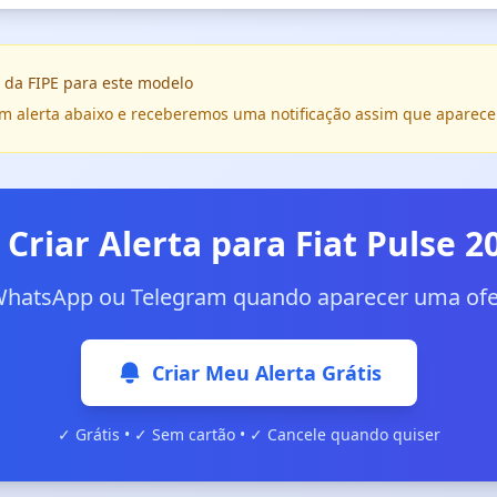
 da FIPE para este modelo
e um alerta abaixo e receberemos uma notificação assim que aparece
 Criar Alerta para Fiat Pulse 2
WhatsApp ou Telegram quando aparecer uma ofer
Criar Meu Alerta Grátis
✓ Grátis • ✓ Sem cartão • ✓ Cancele quando quiser