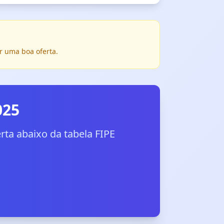
r uma boa oferta.
025
ta abaixo da tabela FIPE