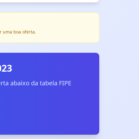
r uma boa oferta.
023
ta abaixo da tabela FIPE