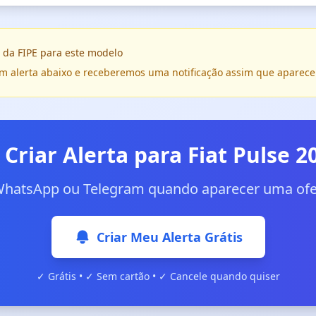
 da FIPE para este modelo
e um alerta abaixo e receberemos uma notificação assim que aparece
 Criar Alerta para Fiat Pulse 2
WhatsApp ou Telegram quando aparecer uma ofer
Criar Meu Alerta Grátis
✓ Grátis • ✓ Sem cartão • ✓ Cancele quando quiser