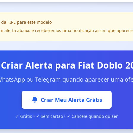
 da FIPE para este modelo
e um alerta abaixo e receberemos uma notificação assim que aparece
 Criar Alerta para Fiat Doblo 2
WhatsApp ou Telegram quando aparecer uma ofer
Criar Meu Alerta Grátis
✓ Grátis • ✓ Sem cartão • ✓ Cancele quando quiser