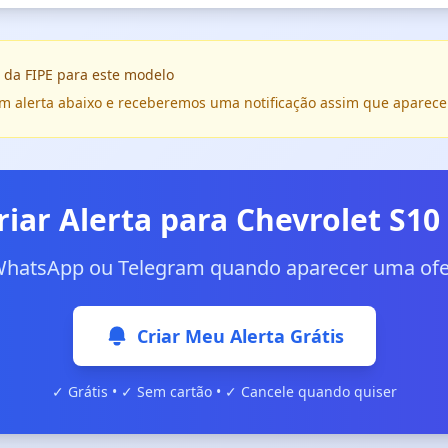
 da FIPE para este modelo
e um alerta abaixo e receberemos uma notificação assim que aparece
riar Alerta para Chevrolet S10
WhatsApp ou Telegram quando aparecer uma ofer
Criar Meu Alerta Grátis
✓ Grátis • ✓ Sem cartão • ✓ Cancele quando quiser