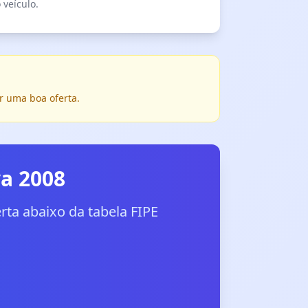
 veículo.
r uma boa oferta.
va 2008
ta abaixo da tabela FIPE