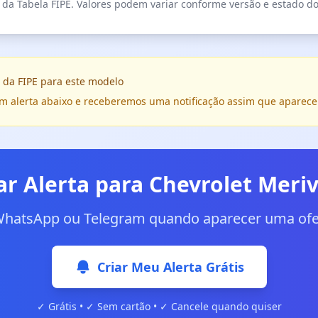
da Tabela FIPE. Valores podem variar conforme versão e estado do
 da FIPE para este modelo
e um alerta abaixo e receberemos uma notificação assim que aparece
ar Alerta para Chevrolet Meri
WhatsApp ou Telegram quando aparecer uma ofer
Criar Meu Alerta Grátis
✓ Grátis • ✓ Sem cartão • ✓ Cancele quando quiser