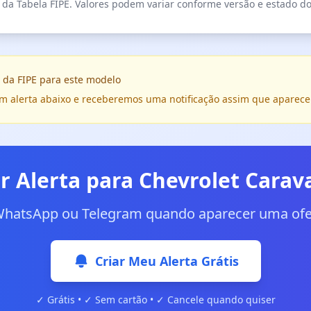
da Tabela FIPE. Valores podem variar conforme versão e estado do
 da FIPE para este modelo
e um alerta abaixo e receberemos uma notificação assim que aparece
ar Alerta para Chevrolet Carav
WhatsApp ou Telegram quando aparecer uma ofer
Criar Meu Alerta Grátis
✓ Grátis • ✓ Sem cartão • ✓ Cancele quando quiser