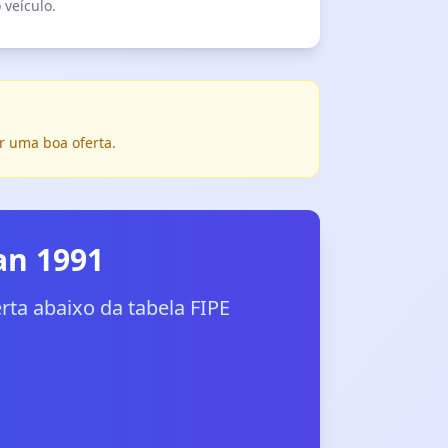
 veículo.
r uma boa oferta.
an 1991
ta abaixo da tabela FIPE