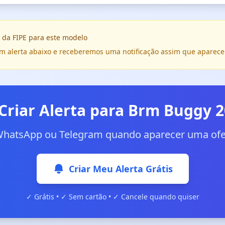
 da FIPE para este modelo
e um alerta abaixo e receberemos uma notificação assim que aparece
Criar Alerta para Brm Buggy 
WhatsApp ou Telegram quando aparecer uma ofer
Criar Meu Alerta Grátis
✓ Grátis • ✓ Sem cartão • ✓ Cancele quando quiser