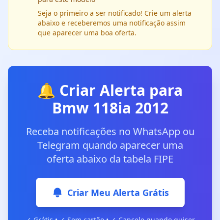
Seja o primeiro a ser notificado! Crie um alerta
abaixo e receberemos uma notificação assim
que aparecer uma boa oferta.
🔔 Criar Alerta para
Bmw 118ia 2012
Receba notificações no WhatsApp ou
Telegram quando aparecer uma
oferta abaixo da tabela FIPE
Criar Meu Alerta Grátis
✓ Grátis • ✓ Sem cartão • ✓ Cancele quando quiser